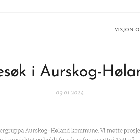
VISJON 
esøk i Aurskog-Høla
09.01.2024
skergruppa Aurskog-Høland kommune. Vi møtte prosje